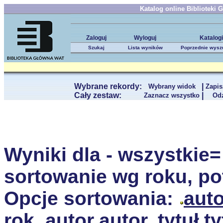
Katalog online Biblioteki
Zaloguj
Wyloguj
Katalogi
Szukaj
Lista wyników
Poprzednie wysz
Wybrane rekordy:
|
Wybrany widok
Zapis
Cały zestaw:
|
Zaznacz wszystko
Od
Wyniki dla - wszystkie=
sortowanie wg roku, po
Opcje sortowania:
auto
rok, autor
autor, tytuł
ty