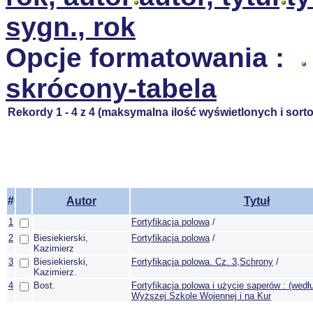
sygn., rok
Opcje formatowania :
skrócony-tabela
Rekordy 1 - 4 z 4 (maksymalna ilość wyświetlonych i sor
#
Autor
Tytuł
1
Fortyfikacja polowa
/
2
Biesiekierski,
Fortyfikacja polowa
/
Kazimierz
3
Biesiekierski,
Fortyfikacja polowa. Cz. 3,Schrony
/
Kazimierz.
4
Bost.
Fortyfikacja polowa i użycie saperów : (wed
Wyższej Szkole Wojennej i na Kur