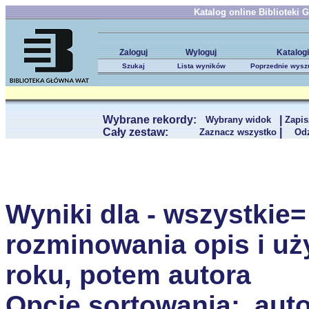
Katalog online Biblioteki
Zaloguj
Wyloguj
Katalogi
Szukaj
Lista wyników
Poprzednie wysz
Wybrane rekordy:
|
Wybrany widok
Zapis
Cały zestaw:
|
Zaznacz wszystko
Od
Wyniki dla - wszystkie
rozminowania opis i uż
roku, potem autora
Opcje sortowania:
auto